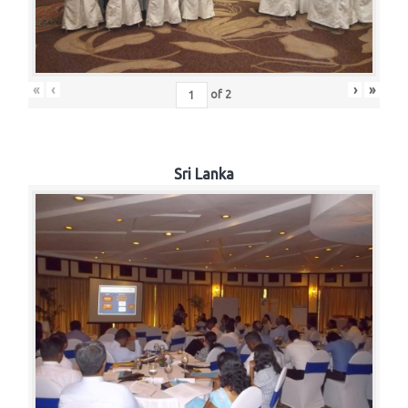
«
‹
›
»
of
2
Sri Lanka