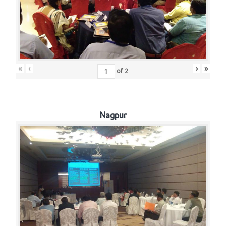
«
‹
›
»
of
2
Nagpur