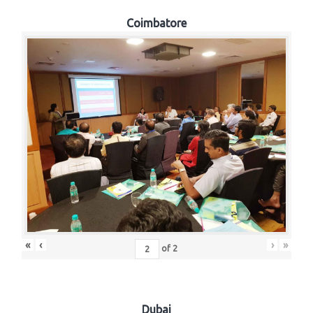
Coimbatore
«
‹
›
»
of
2
Dubai