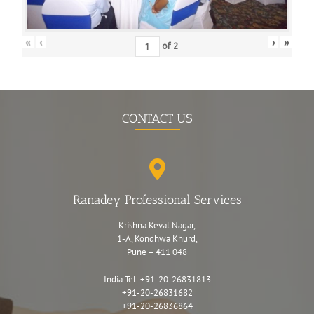
«
‹
›
»
of
2
CONTACT US
Ranadey Professional Services
Krishna Keval Nagar,
1-A, Kondhwa Khurd,
Pune – 411 048
India Tel:
+91-20-26831813
+91-20-26831682
+91-20-26836864