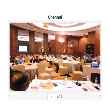
Chennai
«
‹
›
»
of
2