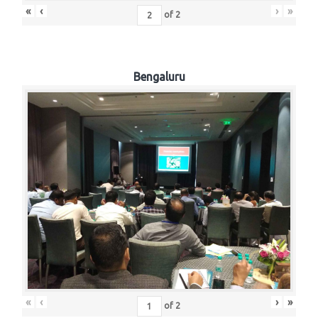
«
‹
›
»
of
2
Bengaluru
«
‹
›
»
of
2