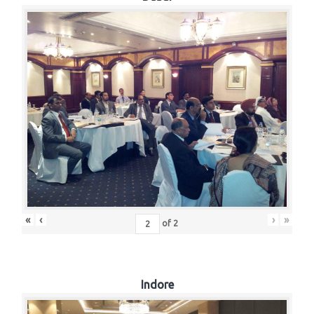
«
‹
›
»
of
2
Indore