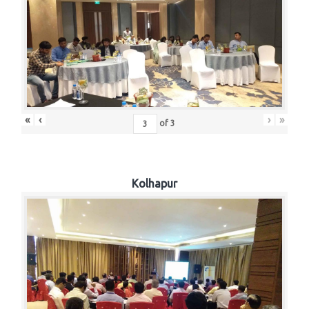
«
‹
›
»
of
3
Kolhapur