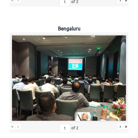
«
‹
›
»
of
2
Bengaluru
«
‹
›
»
of
2