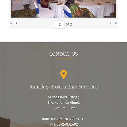
«
‹
›
»
of
2
CONTACT US
Ranadey Professional Services
Krishna Keval Nagar,
1-A, Kondhwa Khurd,
Pune – 411 048
India Tel:
+91-20-26831813
+91-20-26831682