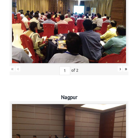
«
‹
›
»
of
2
Nagpur