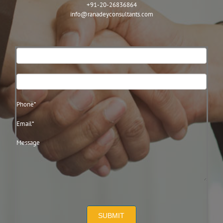
+91-20-26836864
info@ranadeyconsultants.com
Contact
Us
SUBMIT