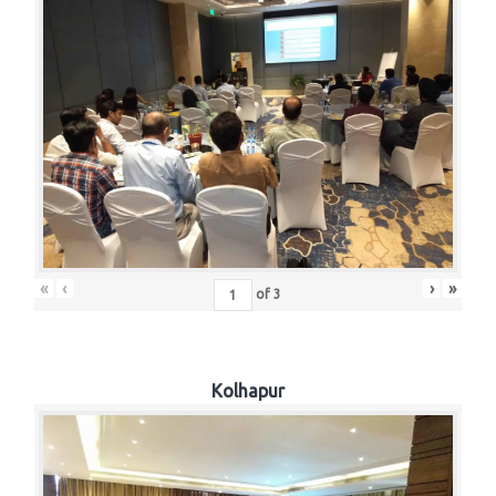
«
‹
›
»
of
3
Kolhapur