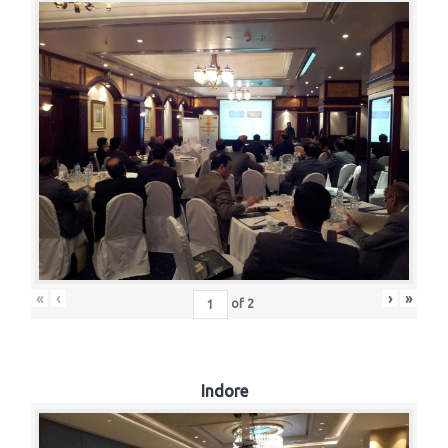
«
‹
›
»
of
2
Indore