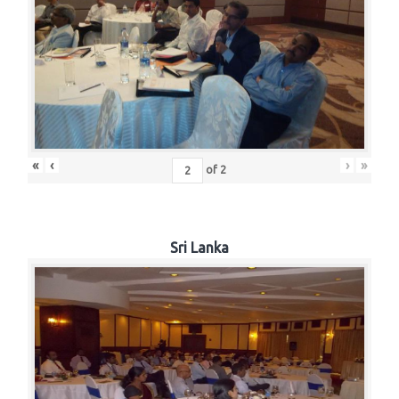
«
‹
›
»
of
2
Sri Lanka