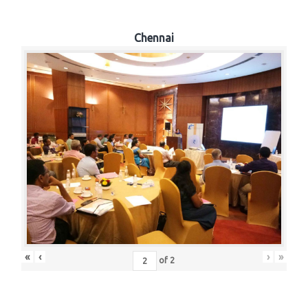
Chennai
«
‹
›
»
of
2