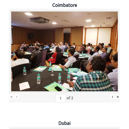
Coimbatore
«
‹
›
»
of
2
Dubai