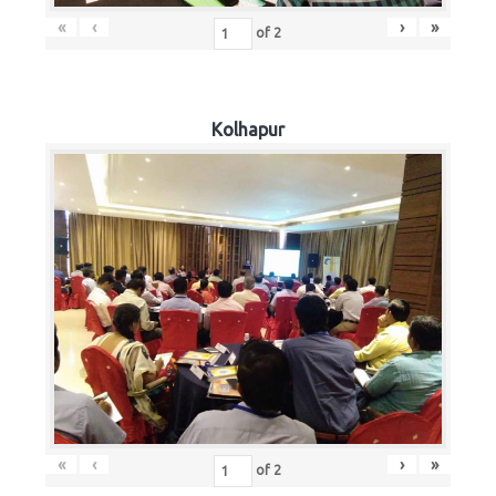
«
‹
›
»
of
2
Kolhapur
«
‹
›
»
of
2