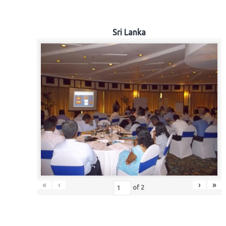
Sri Lanka
«
‹
›
»
of
2