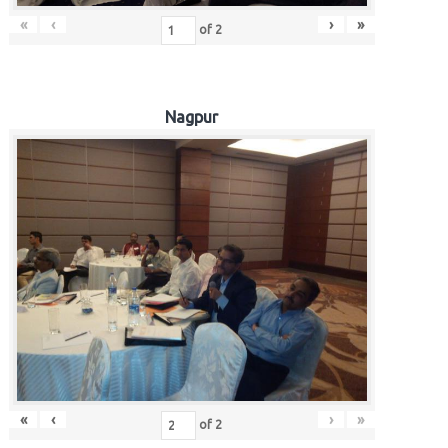
«
‹
›
»
of
2
Nagpur
«
‹
›
»
of
2