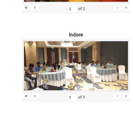
«
‹
›
»
of
2
Indore
«
‹
›
»
of
3