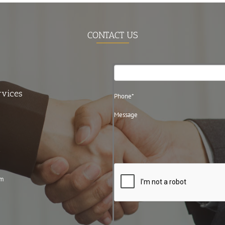
CONTACT US
Contact
Us
rvices
3
om