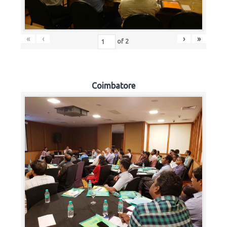
«
‹
›
»
of
2
Coimbatore