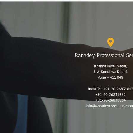
Ranadey Professional Se
Krishna Keval Nagar,
1-A, Kondhwa Khurd,
Pune – 411 048
India Tel:
+91-20-2683181
+91-20-26831682
+91-20-26836864
info@ranadeyconsultants.c