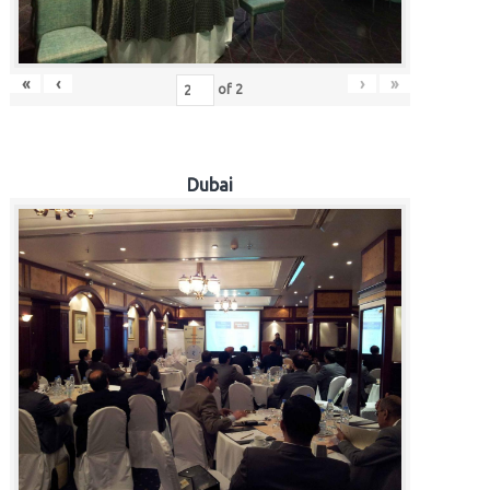
«
‹
›
»
of
2
Dubai