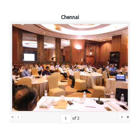
Chennai
«
‹
›
»
of
2