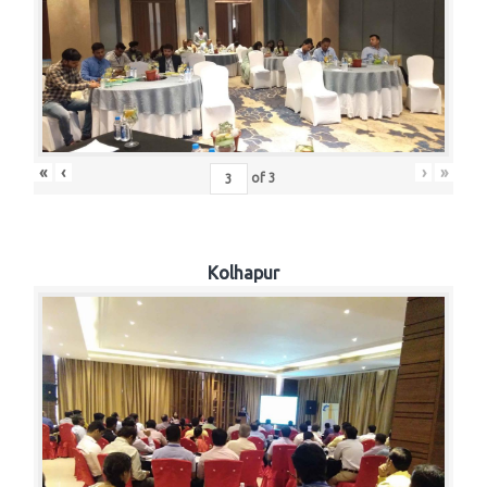
«
‹
›
»
of
3
Kolhapur