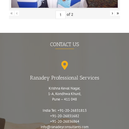
«
‹
›
»
of
2
CONTACT US
Ranadey Professional Services
Krishna Keval Nagar,
1-A, Kondhwa Khurd,
Pune – 411 048
India Tel:
+91-20-26831813
+91-20-26831682
+91-20-26836864
info@ranadeyconsultants.com