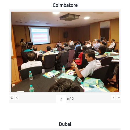
Coimbatore
«
‹
›
»
of
2
Dubai