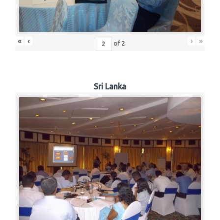
«
‹
›
»
of
2
Sri Lanka