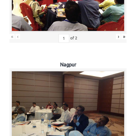
«
‹
›
»
of
2
Nagpur