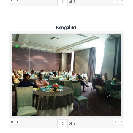
«
‹
›
»
of
2
Bengaluru
«
‹
›
»
of
2