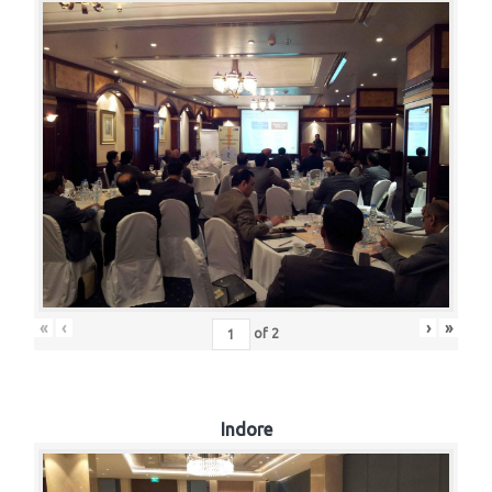
«
‹
›
»
of
2
Indore