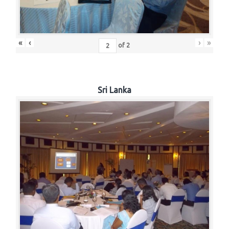
«
‹
›
»
of
2
Sri Lanka