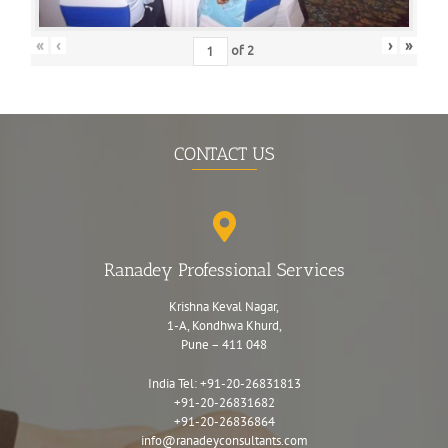
«
‹
›
»
of
2
CONTACT US
Ranadey Professional Services
Krishna Keval Nagar,
1-A, Kondhwa Khurd,
Pune – 411 048
India Tel:
+91-20-26831813
+91-20-26831682
+91-20-26836864
info@ranadeyconsultants.com