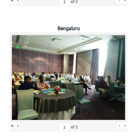
«
‹
›
»
of
2
Bengaluru
«
‹
›
»
of
2