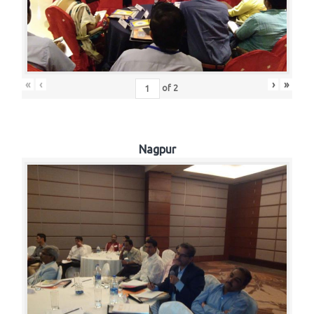
«
‹
›
»
of
2
Nagpur