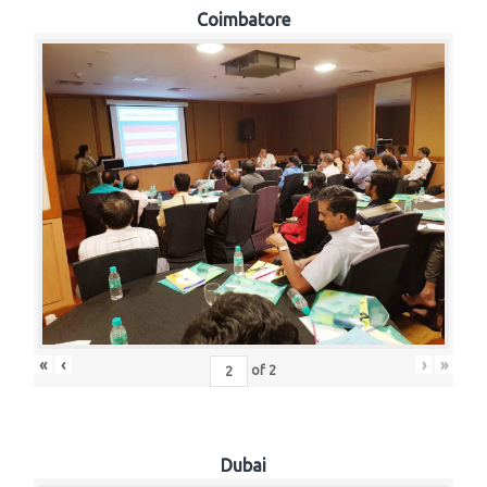
Coimbatore
«
‹
›
»
of
2
Dubai