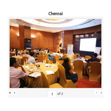
Chennai
«
‹
›
»
of
2