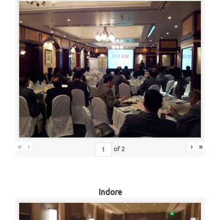
«
‹
›
»
of
2
Indore