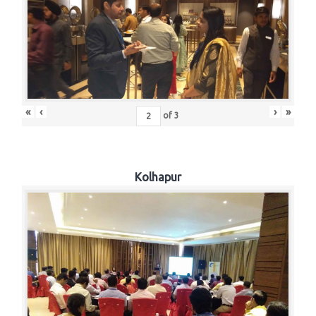
«
‹
›
»
of
3
Kolhapur