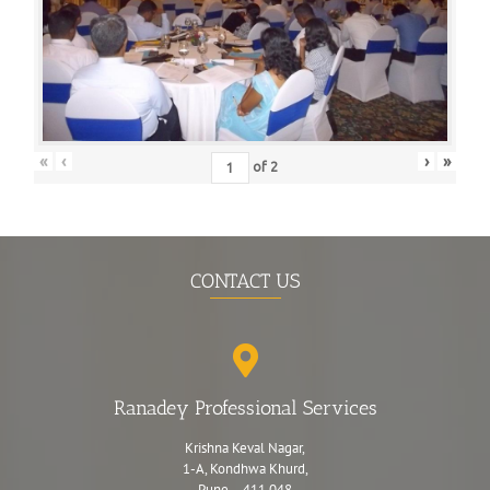
«
‹
›
»
of
2
CONTACT US
Ranadey Professional Services
Krishna Keval Nagar,
1-A, Kondhwa Khurd,
Pune – 411 048