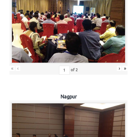
«
‹
›
»
of
2
Nagpur