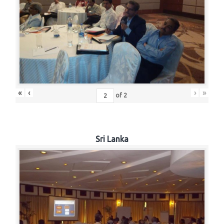
«
‹
›
»
of
2
Sri Lanka