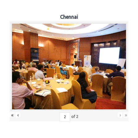
Chennai
«
‹
›
»
of
2