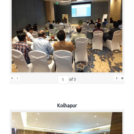
«
‹
›
»
of
3
Kolhapur