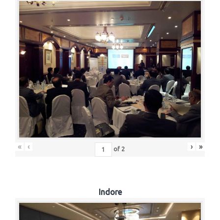
«
‹
›
»
of
2
Indore