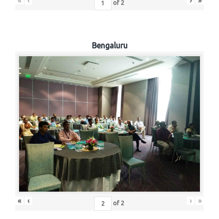
«
‹
›
»
of
2
Bengaluru
«
‹
›
»
of
2