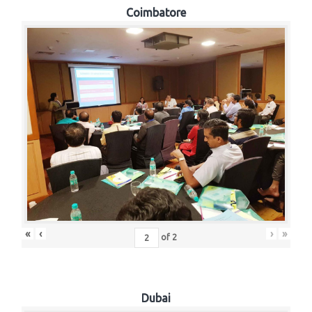
Coimbatore
«
‹
›
»
of
2
Dubai