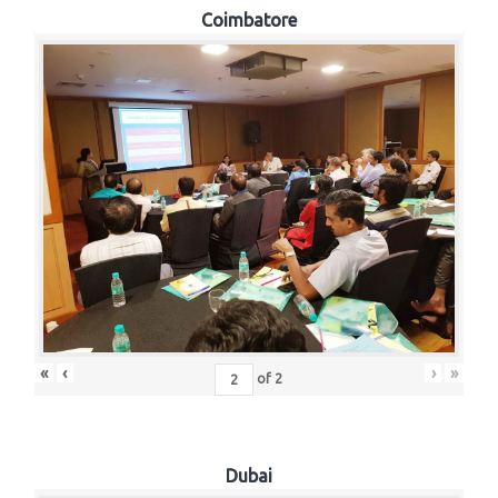
Coimbatore
«
‹
›
»
of
2
Dubai