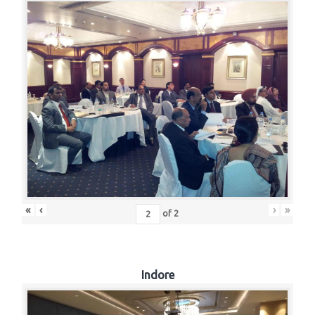
«
‹
›
»
of
2
Indore