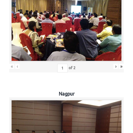
«
‹
›
»
of
2
Nagpur