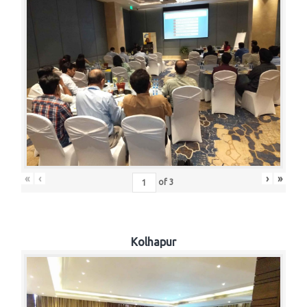
«
‹
›
»
of
3
Kolhapur