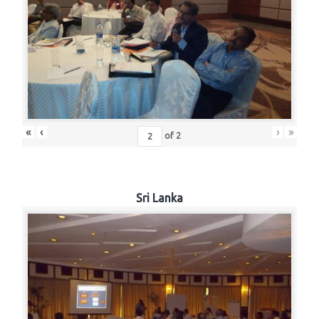
«
‹
›
»
of
2
Sri Lanka