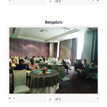
«
‹
›
»
of
2
Bengaluru
«
‹
›
»
of
2