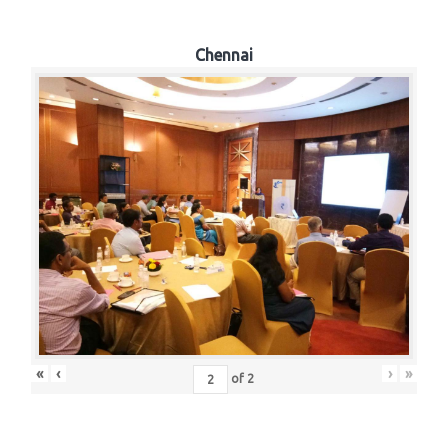
Chennai
«
‹
›
»
of
2