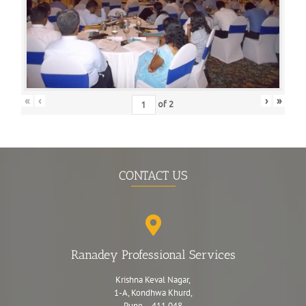
«
‹
›
»
of
2
CONTACT US
Ranadey Professional Services
Krishna Keval Nagar,
1-A, Kondhwa Khurd,
Pune – 411 048