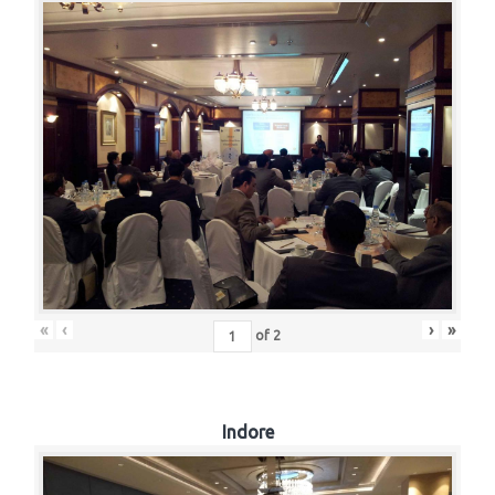
«
‹
›
»
of
2
Indore