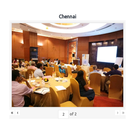
Chennai
«
‹
›
»
of
2