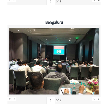
«
‹
›
»
of
2
Bengaluru
«
‹
›
»
of
2