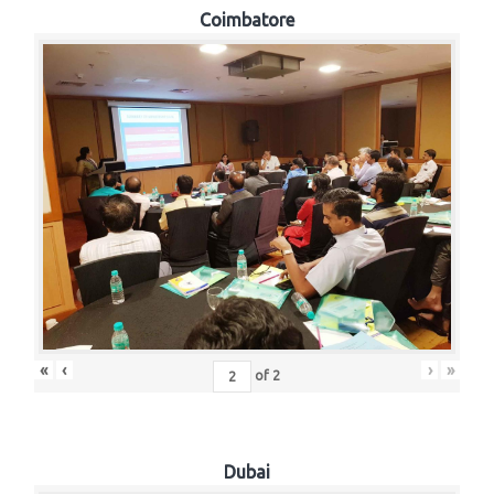
Coimbatore
«
‹
›
»
of
2
Dubai