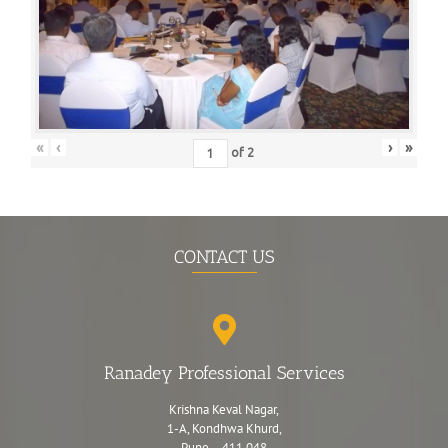
«
‹
›
»
of
2
CONTACT US
Ranadey Professional Services
Krishna Keval Nagar,
1-A, Kondhwa Khurd,
Pune – 411 048