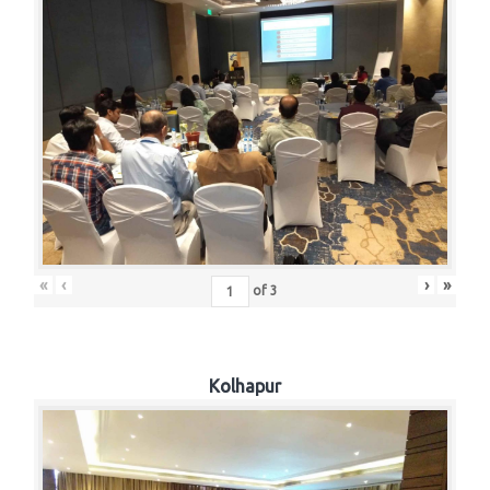
«
‹
›
»
of
3
Kolhapur