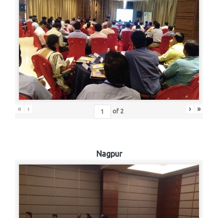
«
‹
›
»
of
2
Nagpur