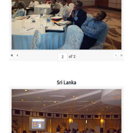
«
‹
›
»
of
2
Sri Lanka