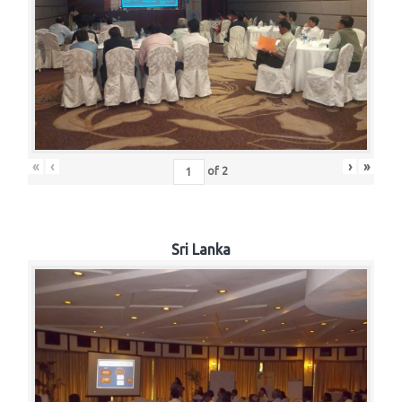
«
‹
›
»
of
2
Sri Lanka