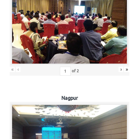
«
‹
›
»
of
2
Nagpur