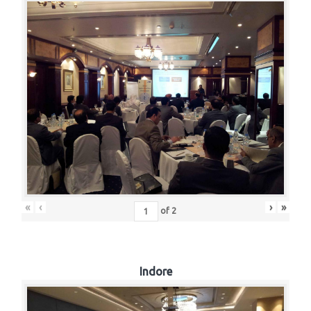
«
‹
›
»
of
2
Indore