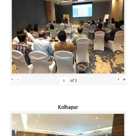
«
‹
›
»
of
3
Kolhapur