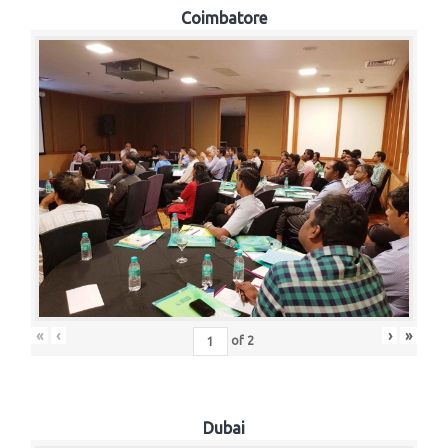
Coimbatore
«
‹
›
»
of
2
Dubai