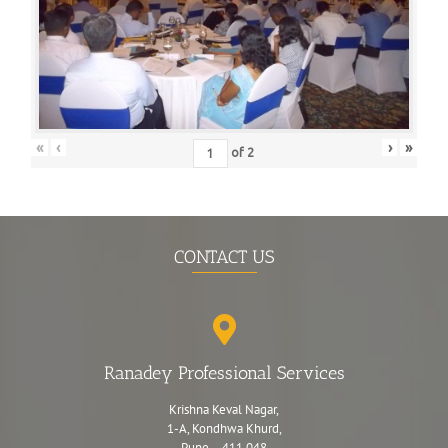
«
‹
›
»
of
2
CONTACT US
Ranadey Professional Services
Krishna Keval Nagar,
1-A, Kondhwa Khurd,
Pune – 411 048