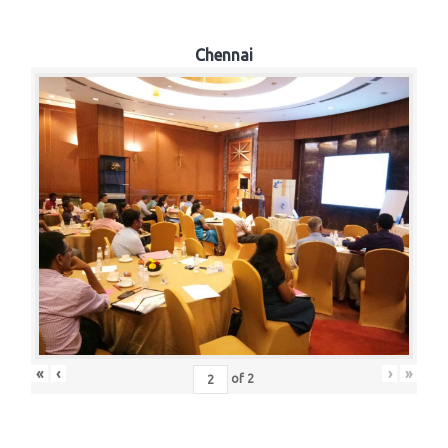
Chennai
«
‹
›
»
of
2