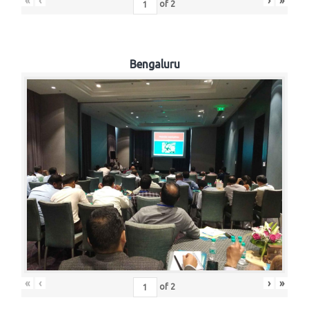
«
‹
›
»
of
2
Bengaluru
«
‹
›
»
of
2