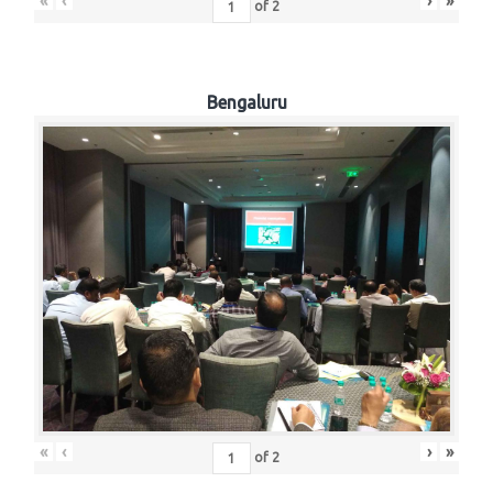
«
‹
›
»
of
2
Bengaluru
«
‹
›
»
of
2