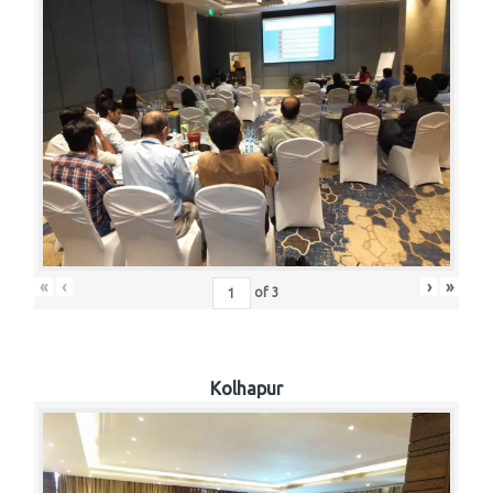
«
‹
›
»
of
3
Kolhapur