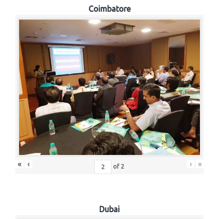
Coimbatore
«
‹
›
»
of
2
Dubai