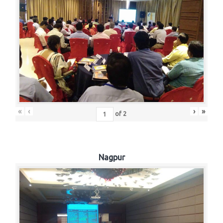
«
‹
›
»
of
2
Nagpur