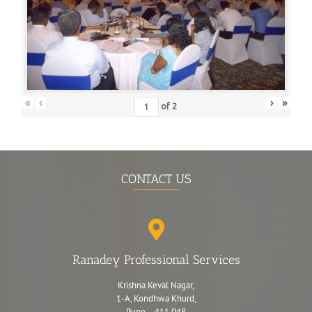
«
‹
›
»
of
2
CONTACT US
Ranadey Professional Services
Krishna Keval Nagar,
1-A, Kondhwa Khurd,
Pune – 411 048