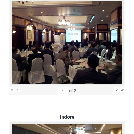
«
‹
›
»
of
2
Indore