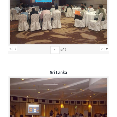
«
‹
›
»
of
2
Sri Lanka