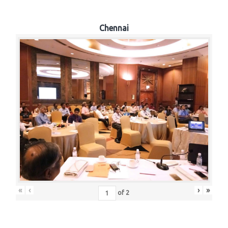
Chennai
«
‹
›
»
of
2