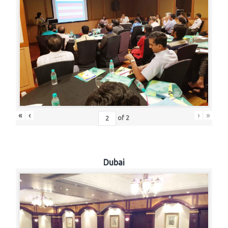
«
‹
›
»
of
2
Dubai