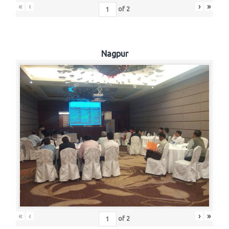
«
‹
›
»
of
2
Nagpur
«
‹
›
»
of
2