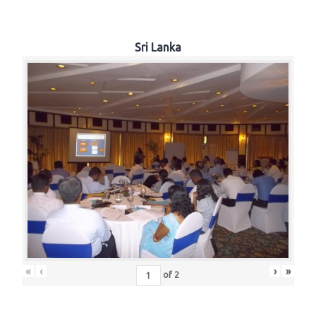
Sri Lanka
«
‹
›
»
of
2