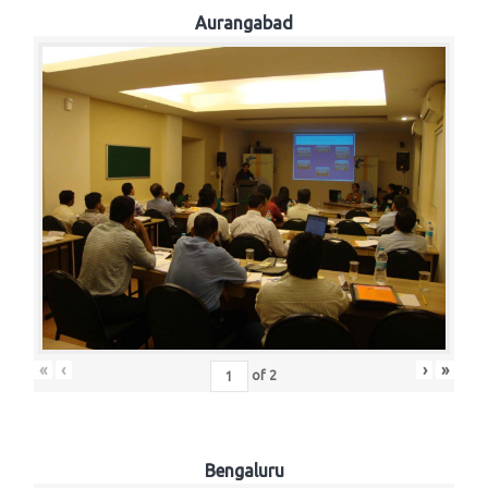
Aurangabad
«
‹
›
»
of
2
Bengaluru