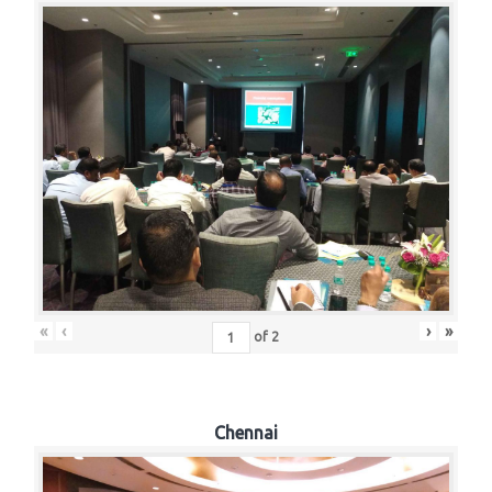
«
‹
›
»
of
2
Chennai