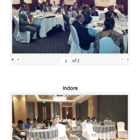
«
‹
›
»
of
2
Indore