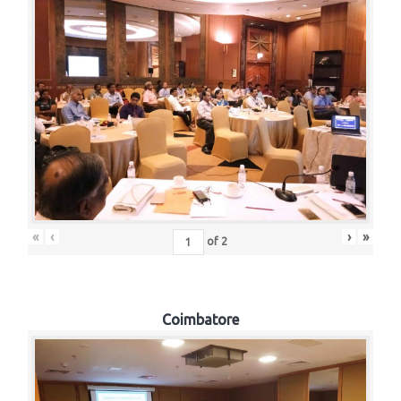
«
‹
›
»
of
2
Coimbatore