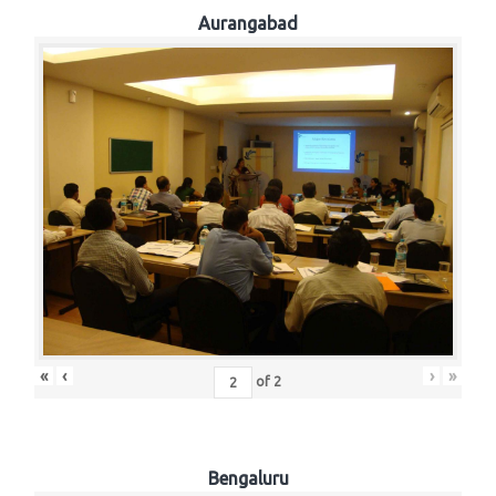
Aurangabad
«
‹
›
»
of
2
Bengaluru