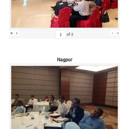
«
‹
›
»
of
2
Nagpur