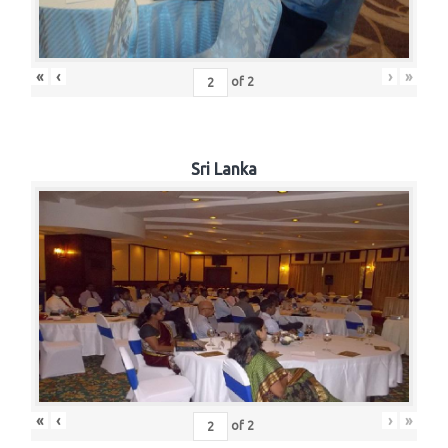
«
‹
›
»
of
2
Sri Lanka
«
‹
›
»
of
2