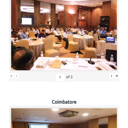
«
‹
›
»
of
2
Coimbatore