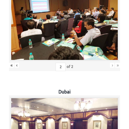
«
‹
›
»
of
2
Dubai