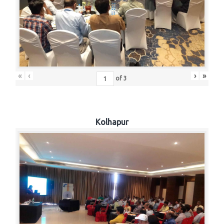
«
‹
›
»
of
3
Kolhapur