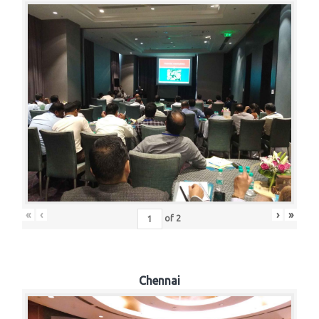
«
‹
›
»
of
2
Chennai