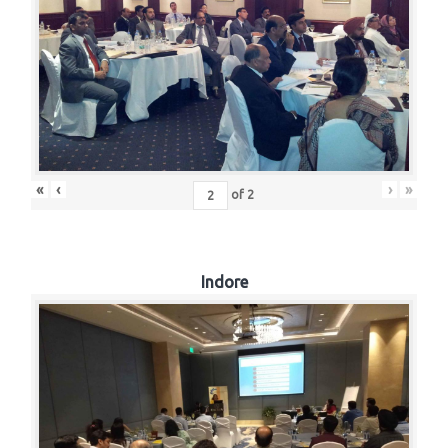
«
‹
›
»
of
2
Indore