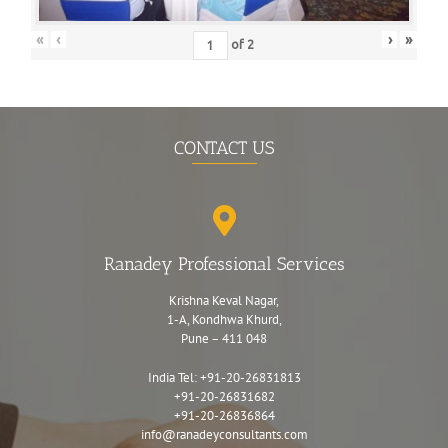
«
‹
›
»
of
2
CONTACT US
Ranadey Professional Services
Krishna Keval Nagar,
1-A, Kondhwa Khurd,
Pune – 411 048
India Tel:
+91-20-26831813
+91-20-26831682
+91-20-26836864
info@ranadeyconsultants.com