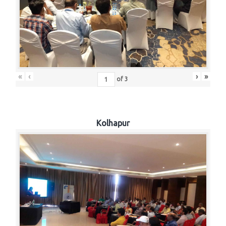
«
‹
›
»
of
3
Kolhapur