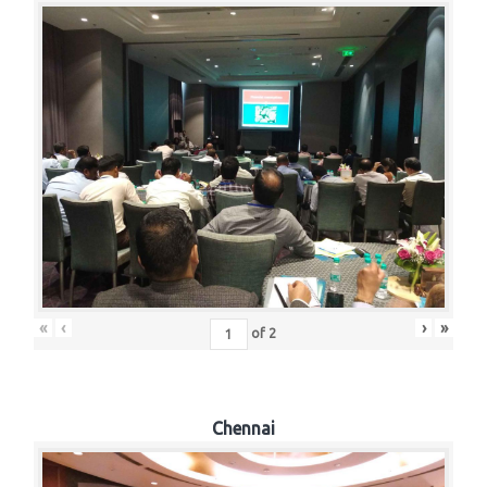
«
‹
›
»
of
2
Chennai