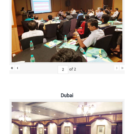
«
‹
›
»
of
2
Dubai