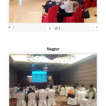
«
‹
›
»
of
2
Nagpur