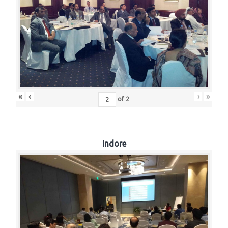
«
‹
›
»
of
2
Indore