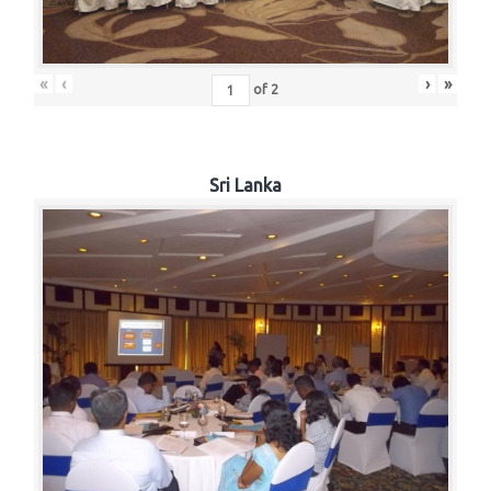
«
‹
›
»
of
2
Sri Lanka