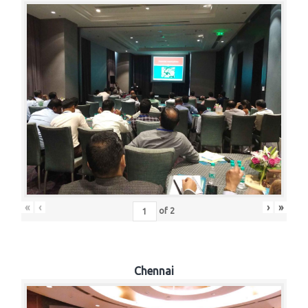
«
‹
›
»
of
2
Chennai