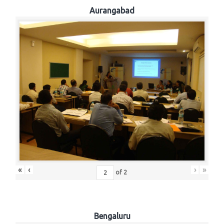
Aurangabad
«
‹
›
»
of
2
Bengaluru