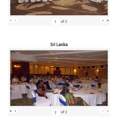
«
‹
›
»
of
2
Sri Lanka
«
‹
›
»
of
2