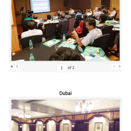
«
‹
›
»
of
2
Dubai