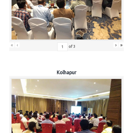
«
‹
›
»
of
3
Kolhapur