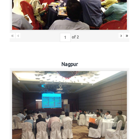
«
‹
›
»
of
2
Nagpur