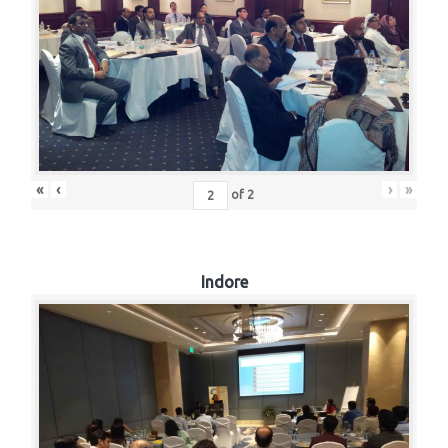
«
‹
›
»
of
2
Indore