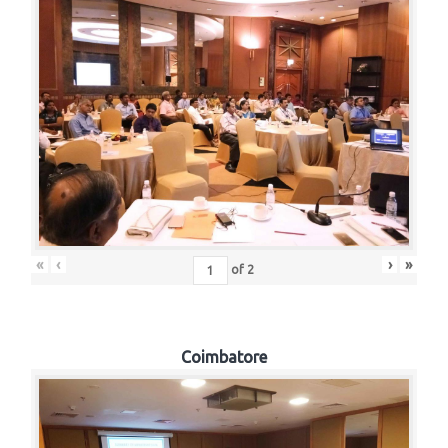
«
‹
›
»
of
2
Coimbatore