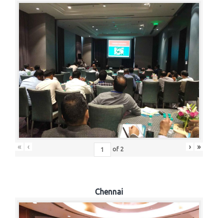
«
‹
›
»
of
2
Chennai