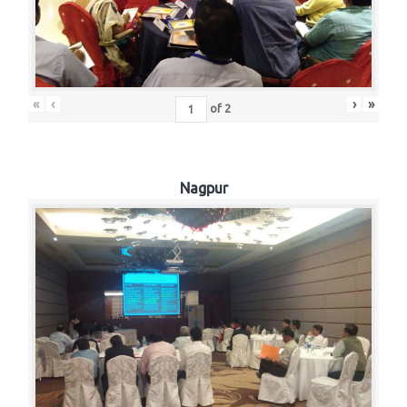
«
‹
›
»
of
2
Nagpur