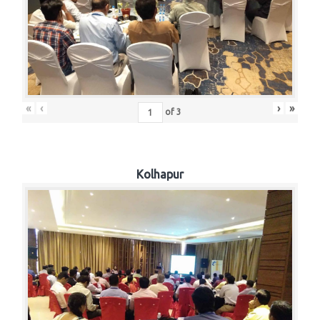
«
‹
›
»
of
3
Kolhapur