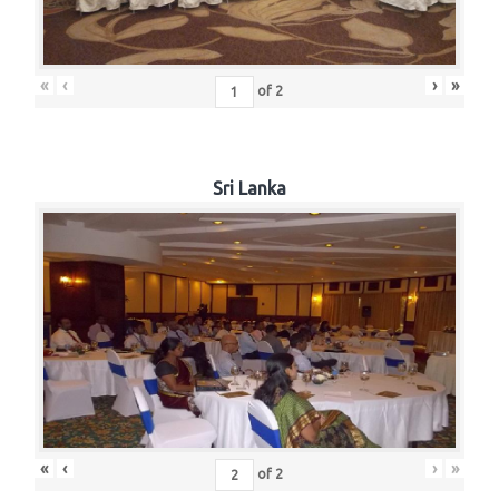
«
‹
›
»
of
2
Sri Lanka
«
‹
›
»
of
2