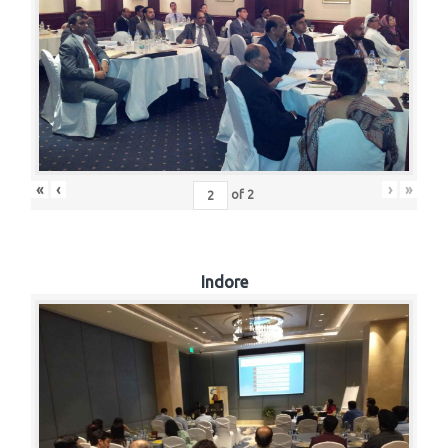
«
‹
›
»
of
2
Indore