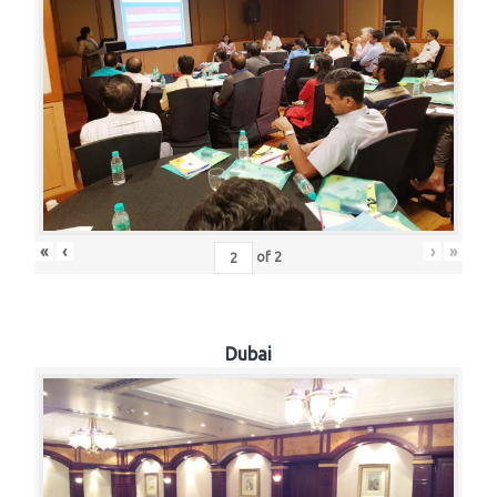
«
‹
›
»
of
2
Dubai