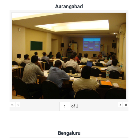
Aurangabad
«
‹
›
»
of
2
Bengaluru