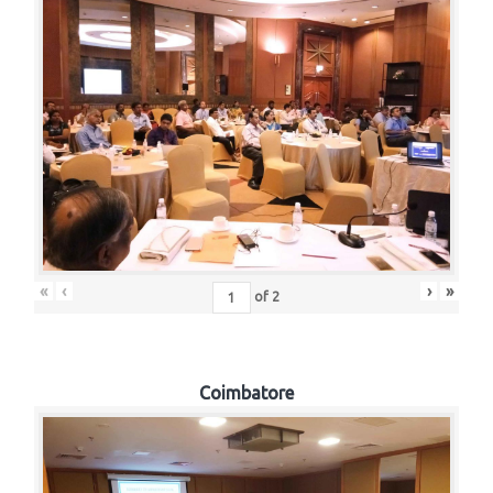
«
‹
›
»
of
2
Coimbatore