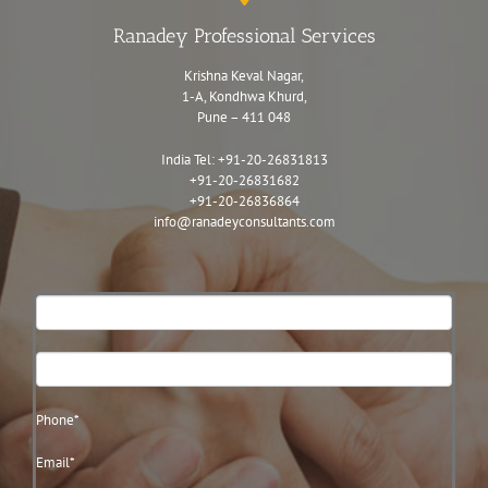
Ranadey Professional Services
Krishna Keval Nagar,
1-A, Kondhwa Khurd,
Pune – 411 048
India Tel:
+91-20-26831813
+91-20-26831682
+91-20-26836864
info@ranadeyconsultants.com
Contact
Us