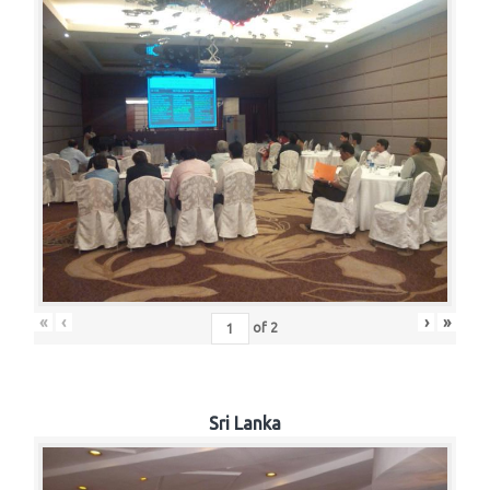
«
‹
›
»
of
2
Sri Lanka