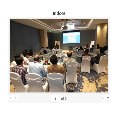
Indore
«
‹
›
»
of
3