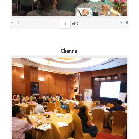
«
‹
›
»
of
2
Chennai