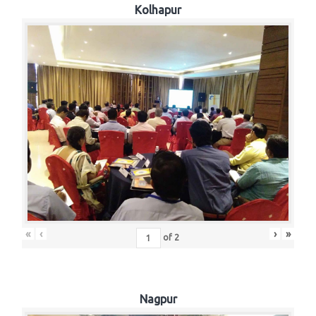
Kolhapur
«
‹
›
»
of
2
Nagpur