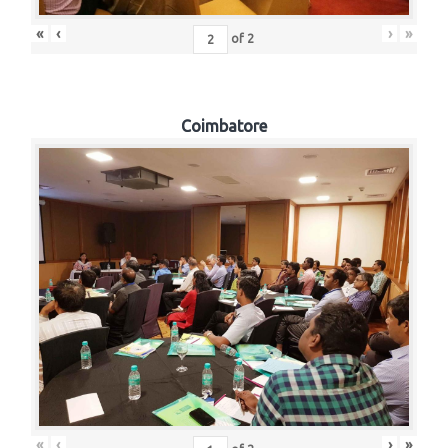
«
‹
›
»
of
2
Coimbatore
«
‹
›
»