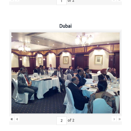
of
2
Dubai
«
‹
›
»
of
2