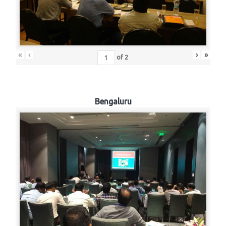
«
‹
›
»
of
2
Bengaluru