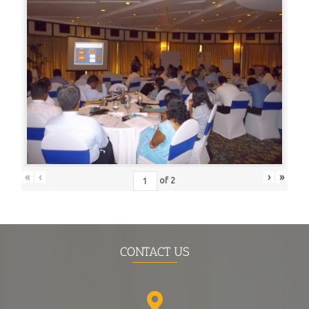
«
‹
›
»
of
2
CONTACT US