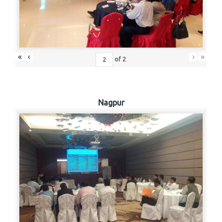
«
‹
›
»
of
2
Nagpur