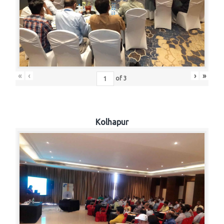
«
‹
›
»
of
3
Kolhapur