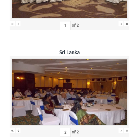
«
‹
›
»
of
2
Sri Lanka
«
‹
›
»
of
2