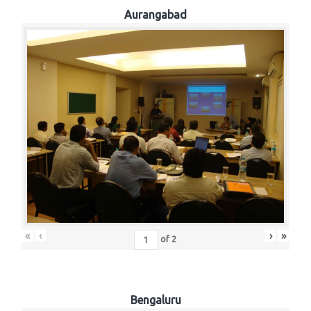
Aurangabad
«
‹
›
»
of
2
Bengaluru