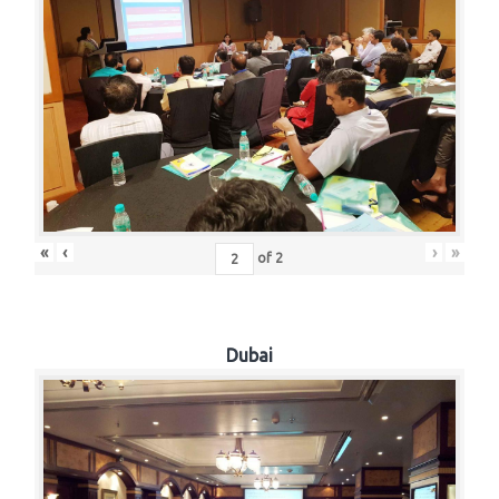
«
‹
›
»
of
2
Dubai