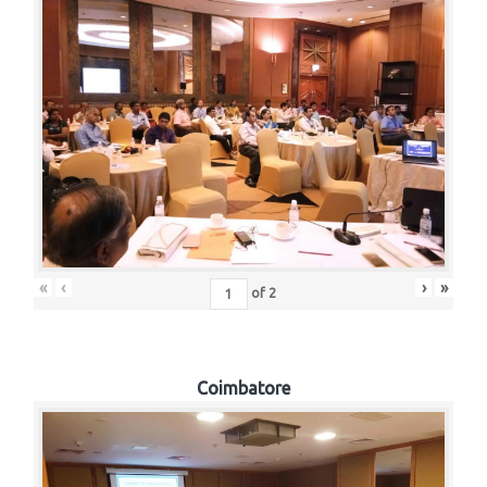
«
‹
›
»
of
2
Coimbatore