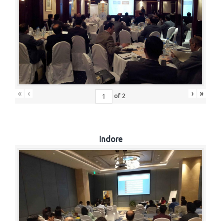
«
‹
›
»
of
2
Indore