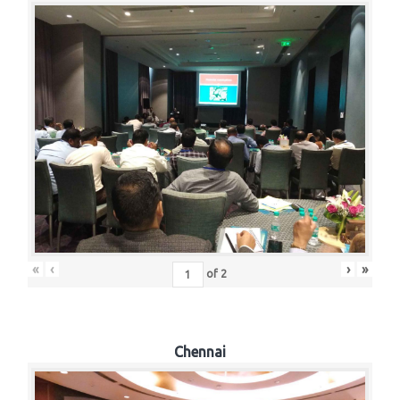
«
‹
›
»
of
2
Chennai